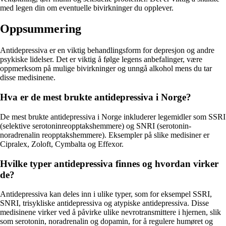
med legen din om eventuelle bivirkninger du opplever.
Oppsummering
Antidepressiva er en viktig behandlingsform for depresjon og andre
psykiske lidelser. Det er viktig å følge legens anbefalinger, være
oppmerksom på mulige bivirkninger og unngå alkohol mens du tar
disse medisinene.
Hva er de mest brukte antidepressiva i Norge?
De mest brukte antidepressiva i Norge inkluderer legemidler som SSRI
(selektive serotoninreopptakshemmere) og SNRI (serotonin-
noradrenalin reopptakshemmere). Eksempler på slike medisiner er
Cipralex, Zoloft, Cymbalta og Effexor.
Hvilke typer antidepressiva finnes og hvordan virker
de?
Antidepressiva kan deles inn i ulike typer, som for eksempel SSRI,
SNRI, trisykliske antidepressiva og atypiske antidepressiva. Disse
medisinene virker ved å påvirke ulike nevrotransmittere i hjernen, slik
som serotonin, noradrenalin og dopamin, for å regulere humøret og