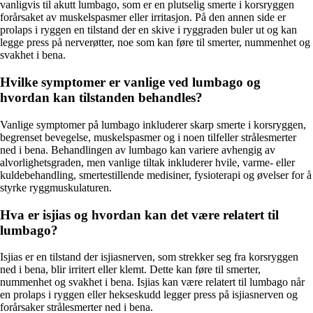
vanligvis til akutt lumbago, som er en plutselig smerte i korsryggen
forårsaket av muskelspasmer eller irritasjon. På den annen side er
prolaps i ryggen en tilstand der en skive i ryggraden buler ut og kan
legge press på nerverøtter, noe som kan føre til smerter, nummenhet og
svakhet i bena.
Hvilke symptomer er vanlige ved lumbago og
hvordan kan tilstanden behandles?
Vanlige symptomer på lumbago inkluderer skarp smerte i korsryggen,
begrenset bevegelse, muskelspasmer og i noen tilfeller strålesmerter
ned i bena. Behandlingen av lumbago kan variere avhengig av
alvorlighetsgraden, men vanlige tiltak inkluderer hvile, varme- eller
kuldebehandling, smertestillende medisiner, fysioterapi og øvelser for å
styrke ryggmuskulaturen.
Hva er isjias og hvordan kan det være relatert til
lumbago?
Isjias er en tilstand der isjiasnerven, som strekker seg fra korsryggen
ned i bena, blir irritert eller klemt. Dette kan føre til smerter,
nummenhet og svakhet i bena. Isjias kan være relatert til lumbago når
en prolaps i ryggen eller hekseskudd legger press på isjiasnerven og
forårsaker strålesmerter ned i bena.