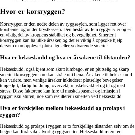
Hvor er korsryggen?
Korsryggen er den nedre delen av ryggsøylen, som ligger rett over
korsbeinet og under brystkassen. Den består av fem ryggvirvler og er
en viktig del av kroppens stabilitet og bevegelighet. Smerter i
korsryggen kan ha ulike årsaker, og det er viktig å oppsøke hjelp
dersom man opplever plutselige eller vedvarende smerter.
Hva er hekseskudd og hva er årsakene til tilstanden?
Hekseskudd, også kjent som akutt lumbago, er en plutselig og skarp
smerte i korsryggen som kan stråle ut i bena. Årsakene til hekseskudd
kan variere, men vanlige årsaker inkluderer plutselige bevegelser,
tunge løft, dårlig holdning, overvekt, muskelsvakhet og til og med
stress. Disse faktorene kan føre til muskelspasmer og irritasjon i
ryggmuskulaturen, noe som resulterer i smerten ved hekseskudd.
Hva er forskjellen mellom hekseskudd og prolaps i
ryggen?
Hekseskudd og prolaps i ryggen er to forskjellige tilstander, selv om de
begge kan forårsake alvorlig ryggsmerter. Hekseskudd refererer