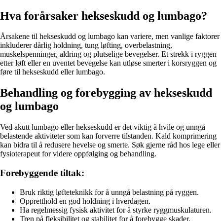
Hva forårsaker hekseskudd og lumbago?
Årsakene til hekseskudd og lumbago kan variere, men vanlige faktorer
inkluderer dårlig holdning, tung løfting, overbelastning,
muskelspenninger, aldring og plutselige bevegelser. Et strekk i ryggen
etter løft eller en uventet bevegelse kan utløse smerter i korsryggen og
føre til hekseskudd eller lumbago.
Behandling og forebygging av hekseskudd
og lumbago
Ved akutt lumbago eller hekseskudd er det viktig å hvile og unngå
belastende aktiviteter som kan forverre tilstanden. Kald komprimering
kan bidra til å redusere hevelse og smerte. Søk gjerne råd hos lege eller
fysioterapeut for videre oppfølging og behandling.
Forebyggende tiltak:
Bruk riktig løfteteknikk for å unngå belastning på ryggen.
Oppretthold en god holdning i hverdagen.
Ha regelmessig fysisk aktivitet for å styrke ryggmuskulaturen.
Tren på fleksibilitet og stabilitet for å forebygge skader.