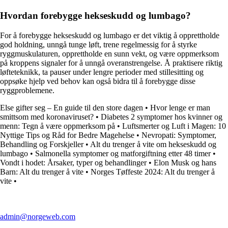
Hvordan forebygge hekseskudd og lumbago?
For å forebygge hekseskudd og lumbago er det viktig å opprettholde
god holdning, unngå tunge løft, trene regelmessig for å styrke
ryggmuskulaturen, opprettholde en sunn vekt, og være oppmerksom
på kroppens signaler for å unngå overanstrengelse. Å praktisere riktig
løfteteknikk, ta pauser under lengre perioder med stillesitting og
oppsøke hjelp ved behov kan også bidra til å forebygge disse
ryggproblemene.
Else gifter seg – En guide til den store dagen
•
Hvor lenge er man
smittsom med koronaviruset?
•
Diabetes 2 symptomer hos kvinner og
menn: Tegn å være oppmerksom på
•
Luftsmerter og Luft i Magen: 10
Nyttige Tips og Råd for Bedre Magehelse
•
Nevropati: Symptomer,
Behandling og Forskjeller
•
Alt du trenger å vite om hekseskudd og
lumbago
•
Salmonella symptomer og matforgiftning etter 48 timer
•
Vondt i hodet: Årsaker, typer og behandlinger
•
Elon Musk og hans
Barn: Alt du trenger å vite
•
Norges Tøffeste 2024: Alt du trenger å
vite
•
admin@norgeweb.com