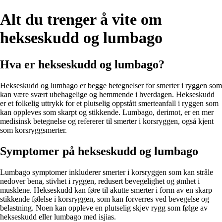
Alt du trenger å vite om
hekseskudd og lumbago
Hva er hekseskudd og lumbago?
Hekseskudd og lumbago er begge betegnelser for smerter i ryggen som
kan være svært ubehagelige og hemmende i hverdagen. Hekseskudd
er et folkelig uttrykk for et plutselig oppstått smerteanfall i ryggen som
kan oppleves som skarpt og stikkende. Lumbago, derimot, er en mer
medisinsk betegnelse og refererer til smerter i korsryggen, også kjent
som korsryggsmerter.
Symptomer på hekseskudd og lumbago
Lumbago symptomer inkluderer smerter i korsryggen som kan stråle
nedover bena, stivhet i ryggen, redusert bevegelighet og ømhet i
musklene. Hekseskudd kan føre til akutte smerter i form av en skarp
stikkende følelse i korsryggen, som kan forverres ved bevegelse og
belastning. Noen kan oppleve en plutselig skjev rygg som følge av
hekseskudd eller lumbago med isjias.