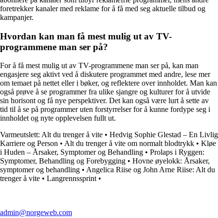
foretrekker kanaler med reklame for å få med seg aktuelle tilbud og
kampanjer.
Hvordan kan man få mest mulig ut av TV-
programmene man ser på?
For å få mest mulig ut av TV-programmene man ser på, kan man
engasjere seg aktivt ved å diskutere programmet med andre, lese mer
om temaet på nettet eller i bøker, og reflektere over innholdet. Man kan
også prøve å se programmer fra ulike sjangre og kulturer for å utvide
sin horisont og få nye perspektiver. Det kan også være lurt å sette av
tid til å se på programmer uten forstyrrelser for å kunne fordype seg i
innholdet og nyte opplevelsen fullt ut.
Varmeutslett: Alt du trenger å vite
•
Hedvig Sophie Glestad – En Livlig
Karriere og Person
•
Alt du trenger å vite om normalt blodtrykk
•
Kløe
i Huden – Årsaker, Symptomer og Behandling
•
Prolaps i Ryggen:
Symptomer, Behandling og Forebygging
•
Hovne øyelokk: Årsaker,
symptomer og behandling
•
Angelica Riise og John Arne Riise: Alt du
trenger å vite
•
Langrennssprint
•
admin@norgeweb.com