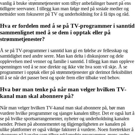
vanlig å bruke strømmetjenester som tilbyr anbefalinger basert på ens
tidligere seervaner. I tillegg kan man følge med på sosiale medier og
nettsider som fokuserer på TV og underholdning for å få tips og råd.
Hva er fordelen med å se på TV-programmer i sanntid
sammenlignet med å se dem i opptak eller på
strømmetjenester?
Å se på TV-programmer i sanntid kan gi en følelse av fellesskap og
samtidighet med andre seere. Man kan delta i diskusjoner og dele
opplevelsen med venner og familie i sanntid. I tillegg kan man oppleve
spenningen ved å se noe direkte og ikke vite hva som vil skje. Å se
programmer i opptak eller på strømmetjenester gir derimot fleksibilitet
til å se når det passer best og spole frem eller tilbake ved behov.
Hva bør man tenke på når man velger hvilken TV-
kanal man skal abonnere på?
Når man velger hvilken TV-kanal man skal abonnere på, bør man
vurdere hvilke programmer og sjangre kanalen tilbyr. Det er også lurt å
se på hvilke sportsarrangementer, nyheter og underholdning kanalen
sender. Prisen på abonnementet og tilgjengeligheten av kanalen på
ulike plattformer er også viktige faktorer å vurdere. Noen foretrekker å
abonnere på kanaler som tilbyr reklamefrie programmer, mens andre