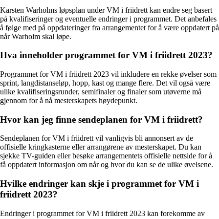
Karsten Warholms løpsplan under VM i friidrett kan endre seg basert
på kvalifiseringer og eventuelle endringer i programmet. Det anbefales
å følge med på oppdateringer fra arrangementet for å være oppdatert på
når Warholm skal løpe.
Hva inneholder programmet for VM i friidrett 2023?
Programmet for VM i friidrett 2023 vil inkludere en rekke øvelser som
sprint, langdistanseløp, hopp, kast og mange flere. Det vil også være
ulike kvalifiseringsrunder, semifinaler og finaler som utøverne må
gjennom for å nå mesterskapets høydepunkt.
Hvor kan jeg finne sendeplanen for VM i friidrett?
Sendeplanen for VM i friidrett vil vanligvis bli annonsert av de
offisielle kringkasterne eller arrangørene av mesterskapet. Du kan
sjekke TV-guiden eller besøke arrangementets offisielle nettside for å
få oppdatert informasjon om når og hvor du kan se de ulike øvelsene.
Hvilke endringer kan skje i programmet for VM i
friidrett 2023?
Endringer i programmet for VM i friidrett 2023 kan forekomme av