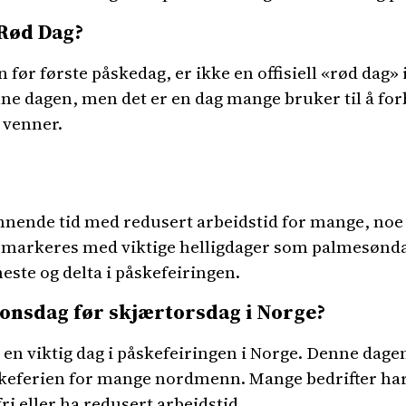
 Rød Dag?
før første påskedag, er ikke en offisiell «rød dag» i
nne dagen, men det er en dag mange bruker til å fo
g venner.
nnende tid med redusert arbeidstid for mange, noe s
n markeres med viktige helligdager som palmesønd
ste og delta i påskefeiringen.
 onsdag før skjærtorsdag i Norge?
 en viktig dag i påskefeiringen i Norge. Denne dag
skeferien for mange nordmenn. Mange bedrifter ha
fri eller ha redusert arbeidstid.