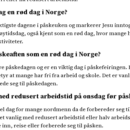
g en rød dag i Norge?
ktigste dagene i påskeuken og markerer Jesu inntog 
ytidsdag, også kjent som en rød dag, hvor mange ha
tiviteter.
skeaften som en rød dag i Norge?
ve påskedagen og er en viktig dag i påskefeiringen.
yr at mange har fri fra arbeid og skole. Det er van
rede seg til påskedagen.
med redusert arbeidstid på onsdag før pås
vel dag for mange nordmenn da de forbereder seg ti
et vanlig med redusert arbeidstid eller halv arbeid
 inn, reise eller forberede seg til påsken.