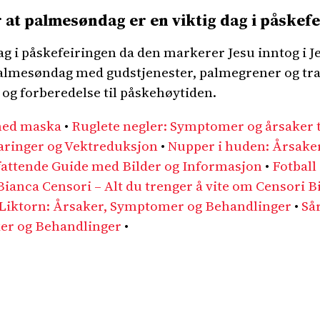
 at palmesøndag er en viktig dag i påskef
ag i påskefeiringen da den markerer Jesu inntog i J
 palmesøndag med gudstjenester, palmegrener og tra
n og forberedelse til påskehøytiden.
med maska
•
Ruglete negler: Symptomer og årsaker t
aringer og Vektreduksjon
•
Nupper i huden: Årsake
attende Guide med Bilder og Informasjon
•
Fotball 
Bianca Censori – Alt du trenger å vite om Censori B
Liktorn: Årsaker, Symptomer og Behandlinger
•
Så
er og Behandlinger
•