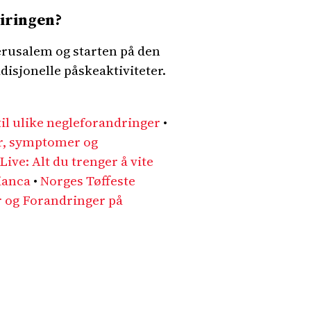
eiringen?
erusalem og starten på den
disjonelle påskeaktiviteter.
il ulike negleforandringer
•
r, symptomer og
Live: Alt du trenger å vite
ianca
•
Norges Tøffeste
r og Forandringer på