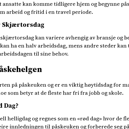
t ansatte kan komme tidligere hjem og begynne påske
 arbeid og fritid i en travel periode.
r Skjærtorsdag
 skjærtorsdag kan variere avhengig av bransje og be
 kan ha en halv arbeidsdag, mens andre steder kan ti
 arbeidsdagen til sine behov.
åskehelgen
ten på påskeuken og er en viktig høytidsdag for 
e som betyr at de fleste har fri fra jobb og skole.
d Dag?
iell helligdag og regnes som en «rød dag» hvor de f
 feire innledningen til påskeuken og forberede seg