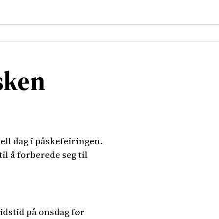
åsken
ll dag i påskefeiringen.
l å forberede seg til
idstid på onsdag før