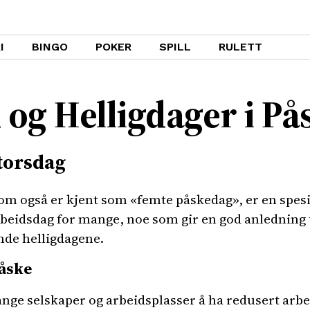
I
BINGO
POKER
SPILL
RULETT
 og Helligdager i P
torsdag
m også er kjent som «femte påskedag», er en spesie
eidsdag for mange, noe som gir en god anledning ti
nde helligdagene.
Påske
ange selskaper og arbeidsplasser å ha redusert arbe