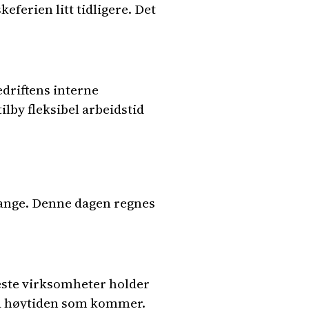
ferien litt tidligere. Det
driftens interne
lby fleksibel arbeidstid
mange. Denne dagen regnes
leste virksomheter holder
 på høytiden som kommer.