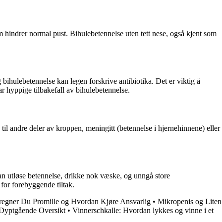
m hindrer normal pust. Bihulebetennelse uten tett nese, også kjent som
 bihulebetennelse kan legen forskrive antibiotika. Det er viktig å
r hyppige tilbakefall av bihulebetennelse.
til andre deler av kroppen, meningitt (betennelse i hjernehinnene) eller
an utløse betennelse, drikke nok væske, og unngå store
 for forebyggende tiltak.
eregner Du Promille og Hvordan Kjøre Ansvarlig
•
Mikropenis og Liten
Dyptgående Oversikt
•
Vinnerschkalle: Hvordan lykkes og vinne i et