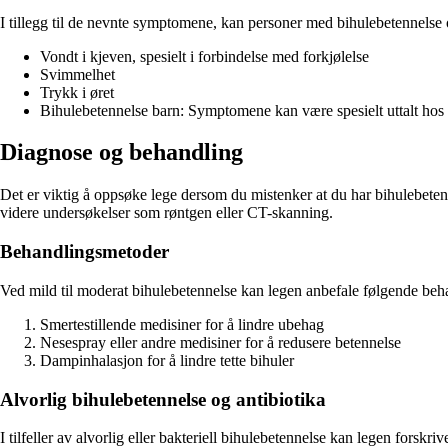
I tillegg til de nevnte symptomene, kan personer med bihulebetennelse
Vondt i kjeven, spesielt i forbindelse med forkjølelse
Svimmelhet
Trykk i øret
Bihulebetennelse barn: Symptomene kan være spesielt uttalt hos
Diagnose og behandling
Det er viktig å oppsøke lege dersom du mistenker at du har bihulebeten
videre undersøkelser som røntgen eller CT-skanning.
Behandlingsmetoder
Ved mild til moderat bihulebetennelse kan legen anbefale følgende be
Smertestillende medisiner for å lindre ubehag
Nesespray eller andre medisiner for å redusere betennelse
Dampinhalasjon for å lindre tette bihuler
Alvorlig bihulebetennelse og antibiotika
I tilfeller av alvorlig eller bakteriell bihulebetennelse kan legen forskr