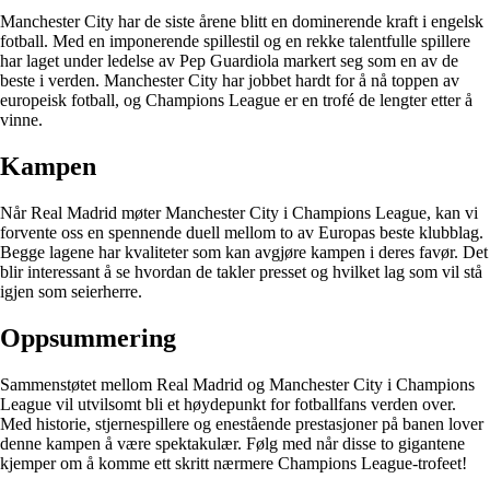
Manchester City har de siste årene blitt en dominerende kraft i engelsk
fotball. Med en imponerende spillestil og en rekke talentfulle spillere
har laget under ledelse av Pep Guardiola markert seg som en av de
beste i verden. Manchester City har jobbet hardt for å nå toppen av
europeisk fotball, og Champions League er en trofé de lengter etter å
vinne.
Kampen
Når Real Madrid møter Manchester City i Champions League, kan vi
forvente oss en spennende duell mellom to av Europas beste klubblag.
Begge lagene har kvaliteter som kan avgjøre kampen i deres favør. Det
blir interessant å se hvordan de takler presset og hvilket lag som vil stå
igjen som seierherre.
Oppsummering
Sammenstøtet mellom Real Madrid og Manchester City i Champions
League vil utvilsomt bli et høydepunkt for fotballfans verden over.
Med historie, stjernespillere og enestående prestasjoner på banen lover
denne kampen å være spektakulær. Følg med når disse to gigantene
kjemper om å komme ett skritt nærmere Champions League-trofeet!