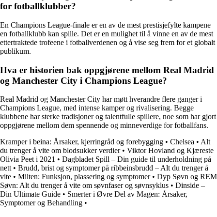
for fotballklubber?
En Champions League-finale er en av de mest prestisjefylte kampene
en fotballklubb kan spille. Det er en mulighet til å vinne en av de mest
ettertraktede trofeene i fotballverdenen og å vise seg frem for et globalt
publikum.
Hva er historien bak oppgjørene mellom Real Madrid
og Manchester City i Champions League?
Real Madrid og Manchester City har møtt hverandre flere ganger i
Champions League, med intense kamper og rivalisering. Begge
klubbene har sterke tradisjoner og talentfulle spillere, noe som har gjort
oppgjørene mellom dem spennende og minneverdige for fotballfans.
Kramper i beina: Årsaker, kjerringråd og forebygging
•
Chelsea
•
Alt
du trenger å vite om blodsukker verdier
•
Viktor Hovland og Kjæreste
Olivia Peet i 2021
•
Dagbladet Spill – Din guide til underholdning på
nett
•
Brudd, brist og symptomer på ribbeinsbrudd – Alt du trenger å
vite
•
Milten: Funksjon, plassering og symptomer
•
Dyp Søvn og REM
Søvn: Alt du trenger å vite om søvnfaser og søvnsyklus
•
Dinside –
Din Ultimate Guide
•
Smerter i Øvre Del av Magen: Årsaker,
Symptomer og Behandling
•