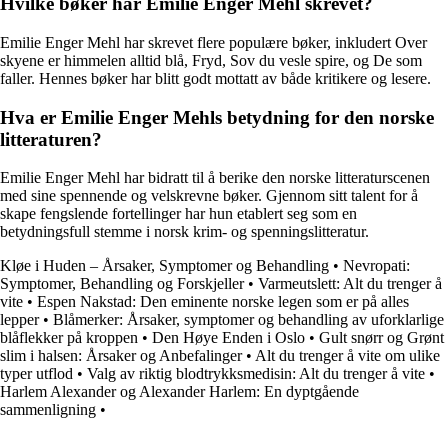
Hvilke bøker har Emilie Enger Mehl skrevet?
Emilie Enger Mehl har skrevet flere populære bøker, inkludert Over
skyene er himmelen alltid blå, Fryd, Sov du vesle spire, og De som
faller. Hennes bøker har blitt godt mottatt av både kritikere og lesere.
Hva er Emilie Enger Mehls betydning for den norske
litteraturen?
Emilie Enger Mehl har bidratt til å berike den norske litteraturscenen
med sine spennende og velskrevne bøker. Gjennom sitt talent for å
skape fengslende fortellinger har hun etablert seg som en
betydningsfull stemme i norsk krim- og spenningslitteratur.
Kløe i Huden – Årsaker, Symptomer og Behandling
•
Nevropati:
Symptomer, Behandling og Forskjeller
•
Varmeutslett: Alt du trenger å
vite
•
Espen Nakstad: Den eminente norske legen som er på alles
lepper
•
Blåmerker: Årsaker, symptomer og behandling av uforklarlige
blåflekker på kroppen
•
Den Høye Enden i Oslo
•
Gult snørr og Grønt
slim i halsen: Årsaker og Anbefalinger
•
Alt du trenger å vite om ulike
typer utflod
•
Valg av riktig blodtrykksmedisin: Alt du trenger å vite
•
Harlem Alexander og Alexander Harlem: En dyptgående
sammenligning
•