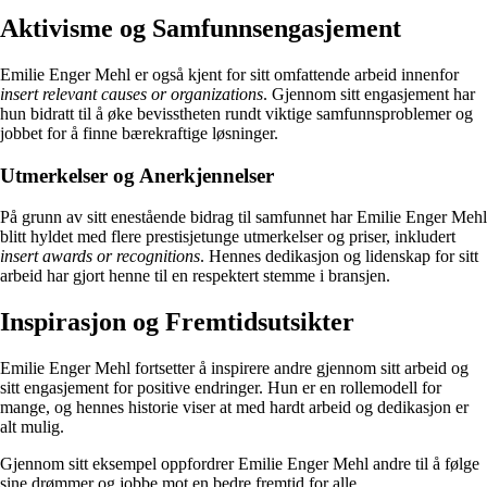
Aktivisme og Samfunnsengasjement
Emilie Enger Mehl er også kjent for sitt omfattende arbeid innenfor
insert relevant causes or organizations
. Gjennom sitt engasjement har
hun bidratt til å øke bevisstheten rundt viktige samfunnsproblemer og
jobbet for å finne bærekraftige løsninger.
Utmerkelser og Anerkjennelser
På grunn av sitt enestående bidrag til samfunnet har Emilie Enger Mehl
blitt hyldet med flere prestisjetunge utmerkelser og priser, inkludert
insert awards or recognitions
. Hennes dedikasjon og lidenskap for sitt
arbeid har gjort henne til en respektert stemme i bransjen.
Inspirasjon og Fremtidsutsikter
Emilie Enger Mehl fortsetter å inspirere andre gjennom sitt arbeid og
sitt engasjement for positive endringer. Hun er en rollemodell for
mange, og hennes historie viser at med hardt arbeid og dedikasjon er
alt mulig.
Gjennom sitt eksempel oppfordrer Emilie Enger Mehl andre til å følge
sine drømmer og jobbe mot en bedre fremtid for alle.