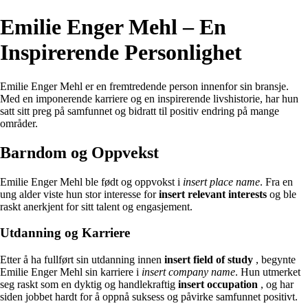
Emilie Enger Mehl – En
Inspirerende Personlighet
Emilie Enger Mehl er en fremtredende person innenfor sin bransje.
Med en imponerende karriere og en inspirerende livshistorie, har hun
satt sitt preg på samfunnet og bidratt til positiv endring på mange
områder.
Barndom og Oppvekst
Emilie Enger Mehl ble født og oppvokst i
insert place name
. Fra en
ung alder viste hun stor interesse for
insert relevant interests
og ble
raskt anerkjent for sitt talent og engasjement.
Utdanning og Karriere
Etter å ha fullført sin utdanning innen
insert field of study
, begynte
Emilie Enger Mehl sin karriere i
insert company name
. Hun utmerket
seg raskt som en dyktig og handlekraftig
insert occupation
, og har
siden jobbet hardt for å oppnå suksess og påvirke samfunnet positivt.