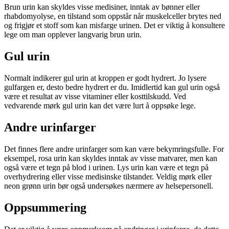
Brun urin kan skyldes visse medisiner, inntak av bønner eller
rhabdomyolyse, en tilstand som oppstår når muskelceller brytes ned
og frigjør et stoff som kan misfarge urinen. Det er viktig å konsultere
lege om man opplever langvarig brun urin.
Gul urin
Normalt indikerer gul urin at kroppen er godt hydrert. Jo lysere
gulfargen er, desto bedre hydrert er du. Imidlertid kan gul urin også
være et resultat av visse vitaminer eller kosttilskudd. Ved
vedvarende mørk gul urin kan det være lurt å oppsøke lege.
Andre urinfarger
Det finnes flere andre urinfarger som kan være bekymringsfulle. For
eksempel, rosa urin kan skyldes inntak av visse matvarer, men kan
også være et tegn på blod i urinen. Lys urin kan være et tegn på
overhydrering eller visse medisinske tilstander. Veldig mørk eller
neon grønn urin bør også undersøkes nærmere av helsepersonell.
Oppsummering