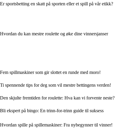
Er sportsbetting en skatt på sporten eller et spill på vår etikk?
Hvordan du kan mestre roulette og øke dine vinnersjanser
Fem spillmaskiner som gir slottet en runde med moro!
Ti spennende tips for deg som vil mestre bettingens verden!
Den skjulte fremtiden for roulette: Hva kan vi forvente neste?
Bli ekspert på bingo: En trinn-for-trinn guide til suksess
Hvordan spille på spillemaskiner: Fra nybegynner til vinner!