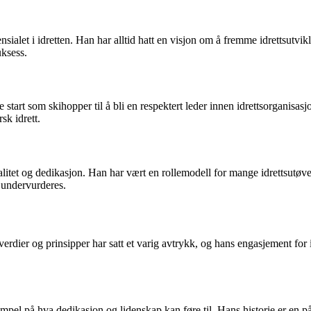
sialet i idretten. Han har alltid hatt en visjon om å fremme idrettsutvik
uksess.
 start som skihopper til å bli en respektert leder innen idrettsorganisas
sk idrett.
tet og dedikasjon. Han har vært en rollemodell for mange idrettsutøvere 
e undervurderes.
rdier og prinsipper har satt et varig avtrykk, og hans engasjement for i
mpel på hva dedikasjon og lidenskap kan føre til. Hans historie er en p