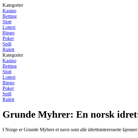
Kategorier
Kasino
Betting
Slott
Lotteri
Bingo
Poker
Spill
Rulett
Kategorier
Kasino
Betting
Slott
Lotteri
Bingo
Poker
Spill
Rulett
Grunde Myhrer: En norsk idrett
I Norge er Grunde Myhrer et navn som alle idrettsinteresserte kjenner 