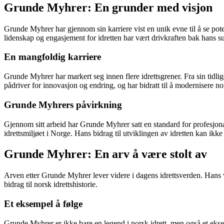
Grunde Myhrer: En grunder med visjon
Grunde Myhrer har gjennom sin karriere vist en unik evne til å se poten
lidenskap og engasjement for idretten har vært drivkraften bak hans s
En mangfoldig karriere
Grunde Myhrer har markert seg innen flere idrettsgrener. Fra sin tidlige
pådriver for innovasjon og endring, og har bidratt til å modernisere nor
Grunde Myhrers påvirkning
Gjennom sitt arbeid har Grunde Myhrer satt en standard for profesjonali
idrettsmiljøet i Norge. Hans bidrag til utviklingen av idretten kan ikk
Grunde Myhrer: En arv å være stolt av
Arven etter Grunde Myhrer lever videre i dagens idrettsverden. Hans ve
bidrag til norsk idrettshistorie.
Et eksempel å følge
Grunde Myhrer er ikke bare en legend i norsk idrett, men også et ekse