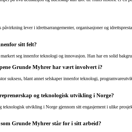
virkning lever i idrettsarrangementer, organisasjoner og idrettsprestas
nfor sitt felt?
arkert seg innenfor teknologi og innovasjon. Han har en solid bakgrunn
kapene Grunde Myhrer har vært involvert i?
or suksess, blant annet selskaper innenfor teknologi, programvareutvik
reprenørskap og teknologisk utvikling i Norge?
eknologisk utvikling i Norge gjennom sitt engasjement i ulike prosjekte
e som Grunde Myhrer står for i sitt arbeid?