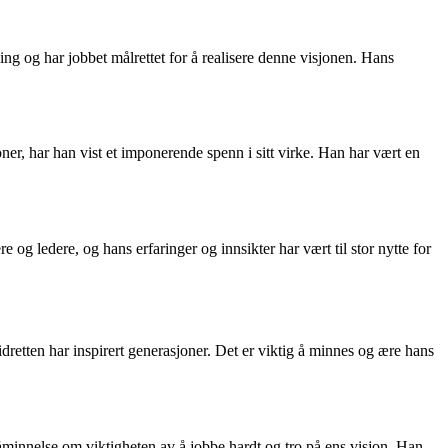
ling og har jobbet målrettet for å realisere denne visjonen. Hans
joner, har han vist et imponerende spenn i sitt virke. Han har vært en
og ledere, og hans erfaringer og innsikter har vært til stor nytte for
dretten har inspirert generasjoner. Det er viktig å minnes og ære hans
åminnelse om viktigheten av å jobbe hardt og tro på ens visjon. Han