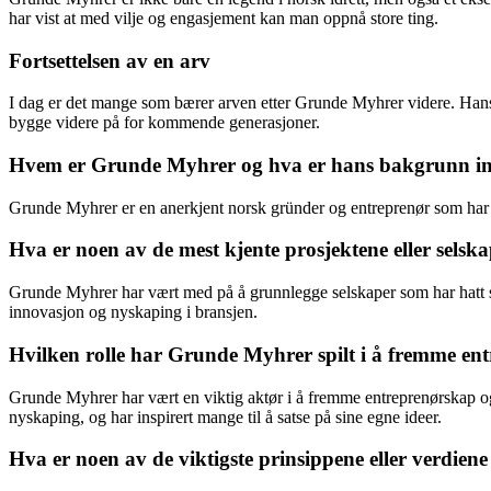
har vist at med vilje og engasjement kan man oppnå store ting.
Fortsettelsen av en arv
I dag er det mange som bærer arven etter Grunde Myhrer videre. Hans på
bygge videre på for kommende generasjoner.
Hvem er Grunde Myhrer og hva er hans bakgrunn inne
Grunde Myhrer er en anerkjent norsk gründer og entreprenør som har m
Hva er noen av de mest kjente prosjektene eller sels
Grunde Myhrer har vært med på å grunnlegge selskaper som har hatt st
innovasjon og nyskaping i bransjen.
Hvilken rolle har Grunde Myhrer spilt i å fremme ent
Grunde Myhrer har vært en viktig aktør i å fremme entreprenørskap og t
nyskaping, og har inspirert mange til å satse på sine egne ideer.
Hva er noen av de viktigste prinsippene eller verdien