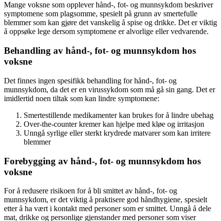
Mange voksne som opplever hånd-, fot- og munnsykdom beskriver
symptomene som plagsomme, spesielt på grunn av smertefulle
blemmer som kan gjøre det vanskelig å spise og drikke. Det er viktig
å oppsøke lege dersom symptomene er alvorlige eller vedvarende.
Behandling av hånd-, fot- og munnsykdom hos
voksne
Det finnes ingen spesifikk behandling for hånd-, fot- og
munnsykdom, da det er en virussykdom som må gå sin gang. Det er
imidlertid noen tiltak som kan lindre symptomene:
Smertestillende medikamenter kan brukes for å lindre ubehag
Over-the-counter kremer kan hjelpe med kløe og irritasjon
Unngå syrlige eller sterkt krydrede matvarer som kan irritere
blemmer
Forebygging av hånd-, fot- og munnsykdom hos
voksne
For å redusere risikoen for å bli smittet av hånd-, fot- og
munnsykdom, er det viktig å praktisere god håndhygiene, spesielt
etter å ha vært i kontakt med personer som er smittet. Unngå å dele
mat, drikke og personlige gjenstander med personer som viser