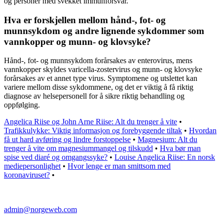
og personer med svekket immunforsvar.
Hva er forskjellen mellom hånd-, fot- og
munnsykdom og andre lignende sykdommer som
vannkopper og munn- og klovsyke?
Hånd-, fot- og munnsykdom forårsakes av enterovirus, mens
vannkopper skyldes varicella-zostervirus og munn- og klovsyke
forårsakes av et annet type virus. Symptomene og utslettet kan
variere mellom disse sykdommene, og det er viktig å få riktig
diagnose av helsepersonell for å sikre riktig behandling og
oppfølging.
Angelica Riise og John Arne Riise: Alt du trenger å vite
•
Trafikkulykke: Viktig informasjon og forebyggende tiltak
•
Hvordan
få ut hard avføring og lindre forstoppelse
•
Magnesium: Alt du
trenger å vite om magnesiummangel og tilskudd
•
Hva bør man
spise ved diaré og omgangssyke?
•
Louise Angelica Riise: En norsk
mediepersonlighet
•
Hvor lenge er man smittsom med
koronaviruset?
•
admin@norgeweb.com