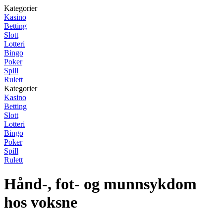
Kategorier
Kasino
Betting
Slott
Lotteri
Bingo
Poker
Spill
Rulett
Kategorier
Kasino
Betting
Slott
Lotteri
Bingo
Poker
Spill
Rulett
Hånd-, fot- og munnsykdom
hos voksne