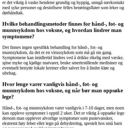
er det viktig å vaske hendene grundig og hyppig, unngå nærkontakt
med syke personer og desinfisere felles berøringsflater som leker og
dørhåndtak.
Hvilke behandlingsmetoder finnes for hånd-, fot- og
munnsykdom hos voksne, og hvordan lindrer man
symptomene?
Det finnes ingen spesifikk behandling for hånd-, fot- og
munnsykdom, da det er en virussykdom som må gå sin gang.
Symptomene kan imidlertid lindres ved å drikke rikelig med væske,
spise myke og kjølige matvarer, bruke smertestillende medisiner og
eventuelt benytte lokale kremer eller salver for å lindre kløe og
ubehag.
Hvor lenge varer vanligvis hånd-, fot- og
munnsykdom hos voksne, og når bør man oppsøke
lege?
Hånd-, fot- og munnsykdom varer vanligvis i 7-10 dager, men noen
kan oppleve symptomer i opptil 2 uker. Det er viktig å oppsøke lege
dersom man opplever alvorlige symptomer som pustevansker,
ekstremt høy feber eller tegn på dehydrering, spesielt hos små barn