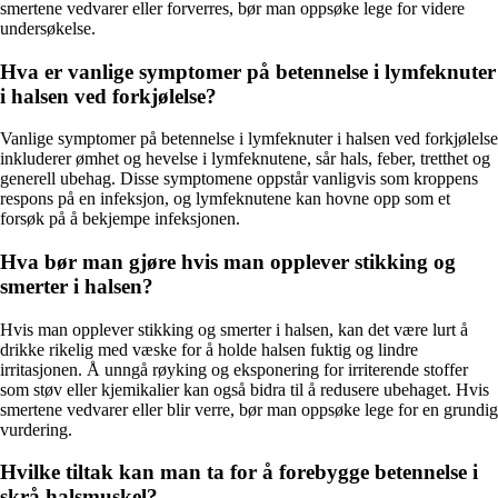
smertene vedvarer eller forverres, bør man oppsøke lege for videre
undersøkelse.
Hva er vanlige symptomer på betennelse i lymfeknuter
i halsen ved forkjølelse?
Vanlige symptomer på betennelse i lymfeknuter i halsen ved forkjølelse
inkluderer ømhet og hevelse i lymfeknutene, sår hals, feber, tretthet og
generell ubehag. Disse symptomene oppstår vanligvis som kroppens
respons på en infeksjon, og lymfeknutene kan hovne opp som et
forsøk på å bekjempe infeksjonen.
Hva bør man gjøre hvis man opplever stikking og
smerter i halsen?
Hvis man opplever stikking og smerter i halsen, kan det være lurt å
drikke rikelig med væske for å holde halsen fuktig og lindre
irritasjonen. Å unngå røyking og eksponering for irriterende stoffer
som støv eller kjemikalier kan også bidra til å redusere ubehaget. Hvis
smertene vedvarer eller blir verre, bør man oppsøke lege for en grundig
vurdering.
Hvilke tiltak kan man ta for å forebygge betennelse i
skrå halsmuskel?