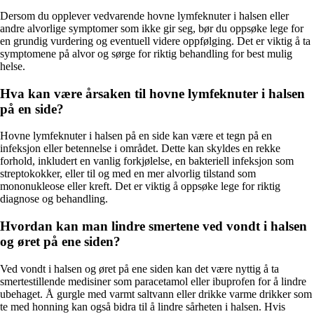
Dersom du opplever vedvarende hovne lymfeknuter i halsen eller
andre alvorlige symptomer som ikke gir seg, bør du oppsøke lege for
en grundig vurdering og eventuell videre oppfølging. Det er viktig å ta
symptomene på alvor og sørge for riktig behandling for best mulig
helse.
Hva kan være årsaken til hovne lymfeknuter i halsen
på en side?
Hovne lymfeknuter i halsen på en side kan være et tegn på en
infeksjon eller betennelse i området. Dette kan skyldes en rekke
forhold, inkludert en vanlig forkjølelse, en bakteriell infeksjon som
streptokokker, eller til og med en mer alvorlig tilstand som
mononukleose eller kreft. Det er viktig å oppsøke lege for riktig
diagnose og behandling.
Hvordan kan man lindre smertene ved vondt i halsen
og øret på ene siden?
Ved vondt i halsen og øret på ene siden kan det være nyttig å ta
smertestillende medisiner som paracetamol eller ibuprofen for å lindre
ubehaget. Å gurgle med varmt saltvann eller drikke varme drikker som
te med honning kan også bidra til å lindre sårheten i halsen. Hvis