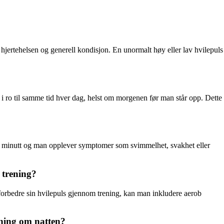
hjertehelsen og generell kondisjon. En unormalt høy eller lav hvilepuls
 i ro til samme tid hver dag, helst om morgenen før man står opp. Dette
per minutt og man opplever symptomer som svimmelhet, svakhet eller
 trening?
 å forbedre sin hvilepuls gjennom trening, kan man inkludere aerob
kning om natten?