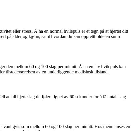
ivitet eller stress. Å ha en normal hvilepuls er et tegn på at hjertet ditt
asert på alder og kjønn, samt hvordan du kan opprettholde en sunn
ligger den mellom 60 og 100 slag per minutt. Å ha en lav hvilepuls kan
er tilstedeværelsen av en underliggende medisinsk tilstand.
l antall hjerteslag du føler i løpet av 60 sekunder for å få antall slag
puls vanligvis som mellom 60 og 100 slag per minutt. Hos menn anses en