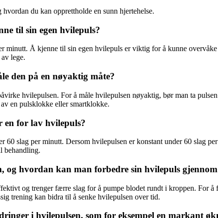
og hvordan du kan opprettholde en sunn hjertehelse.
ne til sin egen hvilepuls?
minutt. Å kjenne til sin egen hvilepuls er viktig for å kunne overvåke 
av lege.
le den på en nøyaktig måte?
påvirke hvilepulsen. For å måle hvilepulsen nøyaktig, bør man ta pulsen
p av en pulsklokke eller smartklokke.
en for lav hvilepuls?
nder 60 slag per minutt. Dersom hvilepulsen er konstant under 60 slag 
l behandling.
, og hvordan kan man forbedre sin hvilepuls gjennom
 effektivt og trenger færre slag for å pumpe blodet rundt i kroppen. For
g trening kan bidra til å senke hvilepulsen over tid.
dringer i hvilepulsen, som for eksempel en markant ø