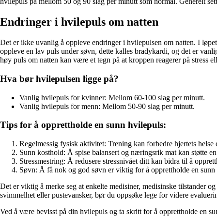
hvilepuls på mellom 50 og 90 slag per minutt som normal. Generelt sett
Endringer i hvilepuls om natten
Det er ikke uvanlig å oppleve endringer i hvilepulsen om natten. I lø
oppleve en lav puls under søvn, dette kalles bradykardi, og det er van
høy puls om natten kan være et tegn på at kroppen reagerer på stress e
Hva bør hvilepulsen ligge på?
Vanlig hvilepuls for kvinner: Mellom 60-100 slag per minutt.
Vanlig hvilepuls for menn: Mellom 50-90 slag per minutt.
Tips for å opprettholde en sunn hvilepuls:
Regelmessig fysisk aktivitet: Trening kan forbedre hjertets helse 
Sunn kosthold: Å spise balansert og næringsrik mat kan støtte en
Stressmestring: Å redusere stressnivået ditt kan bidra til å opprett
Søvn: Å få nok og god søvn er viktig for å opprettholde en sunn 
Det er viktig å merke seg at enkelte medisiner, medisinske tilstander o
svimmelhet eller pustevansker, bør du oppsøke lege for videre evalueri
Ved å være bevisst på din hvilepuls og ta skritt for å opprettholde en su