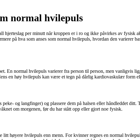
 om normal hvilepuls
all hjerteslag per minutt når kroppen er i ro og ikke påvirkes av fysisk akt
e nærmere på hva som anses som normal hvilepuls, hvordan den varierer b
ppet. En normal hvilepuls varierer fra person til person, men vanligvis 
ens en høy hvilepuls kan være et tegn på dårlig kardiovaskulær form ell
 peke- og langfinger) og plassere dem på halsen eller håndleddet ditt. Tel
 våknet om morgenen, før du har stått opp eller gjort noe fysisk.
te litt høyere hvilepuls enn menn. For kvinner regnes en normal hvile