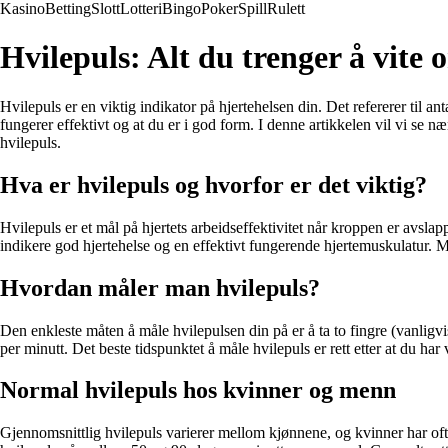
Kasino
Betting
Slott
Lotteri
Bingo
Poker
Spill
Rulett
Hvilepuls: Alt du trenger å vite
Hvilepuls er en viktig indikator på hjertehelsen din. Det refererer til ant
fungerer effektivt og at du er i god form. I denne artikkelen vil vi s
hvilepuls.
Hva er hvilepuls og hvorfor er det viktig?
Hvilepuls er et mål på hjertets arbeidseffektivitet når kroppen er avsla
indikere god hjertehelse og en effektivt fungerende hjertemuskulatur. M
Hvordan måler man hvilepuls?
Den enkleste måten å måle hvilepulsen din på er å ta to fingre (vanligvis
per minutt. Det beste tidspunktet å måle hvilepuls er rett etter at du har
Normal hvilepuls hos kvinner og menn
Gjennomsnittlig hvilepuls varierer mellom kjønnene, og kvinner har of