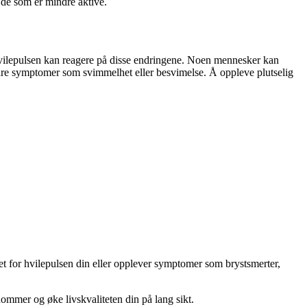
 de som er mindre aktive.
 hvilepulsen kan reagere på disse endringene. Noen mennesker kan
ndre symptomer som svimmelhet eller besvimelse. Å oppleve plutselig
ret for hvilepulsen din eller opplever symptomer som brystsmerter,
kdommer og øke livskvaliteten din på lang sikt.