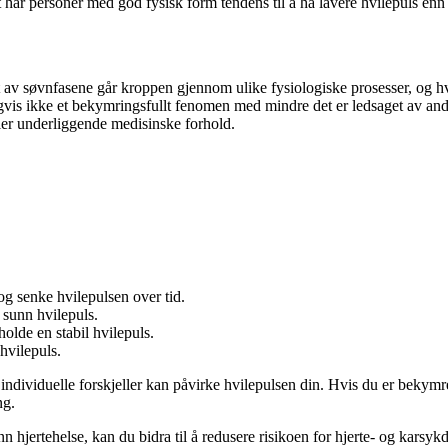
 har personer med god fysisk form tendens til å ha lavere hvilepuls enn
pet av søvnfasene går kroppen gjennom ulike fysiologiske prosesser, og
ligvis ikke et bekymringsfullt fenomen med mindre det er ledsaget av a
ller underliggende medisinske forhold.
og senke hvilepulsen over tid.
 sunn hvilepuls.
holde en stabil hvilepuls.
hvilepuls.
g individuelle forskjeller kan påvirke hvilepulsen din. Hvis du er bekym
ng.
nn hjertehelse, kan du bidra til å redusere risikoen for hjerte- og karsy