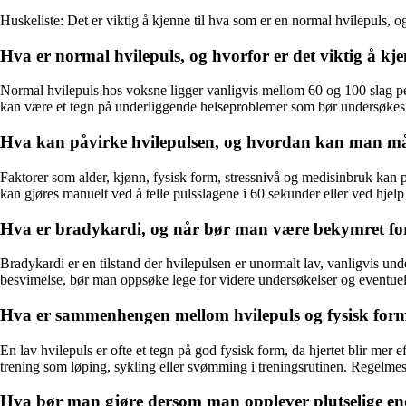
Huskeliste: Det er viktig å kjenne til hva som er en normal hvilepuls, 
Hva er normal hvilepuls, og hvorfor er det viktig å kjen
Normal hvilepuls hos voksne ligger vanligvis mellom 60 og 100 slag per 
kan være et tegn på underliggende helseproblemer som bør undersøkes 
Hva kan påvirke hvilepulsen, og hvordan kan man må
Faktorer som alder, kjønn, fysisk form, stressnivå og medisinbruk kan 
kan gjøres manuelt ved å telle pulsslagene i 60 sekunder eller ved hjel
Hva er bradykardi, og når bør man være bekymret for 
Bradykardi er en tilstand der hvilepulsen er unormalt lav, vanligvis u
besvimelse, bør man oppsøke lege for videre undersøkelser og eventuel
Hva er sammenhengen mellom hvilepuls og fysisk form
En lav hvilepuls er ofte et tegn på god fysisk form, da hjertet blir mer
trening som løping, sykling eller svømming i treningsrutinen. Regelmessi
Hva bør man gjøre dersom man opplever plutselige en