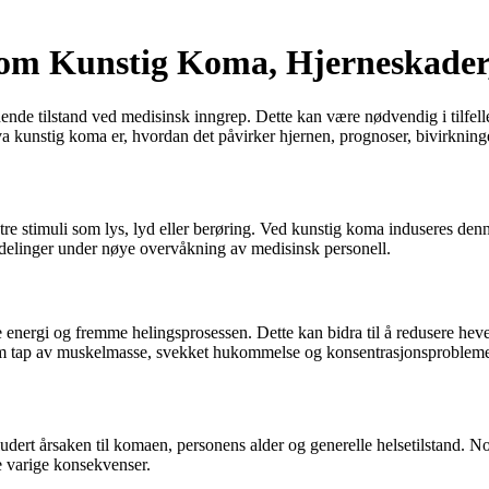
om Kunstig Koma, Hjerneskader,
nende tilstand ved medisinsk inngrep. Dette kan være nødvendig i tilfell
 hva kunstig koma er, hvordan det påvirker hjernen, prognoser, bivirkning
tre stimuli som lys, lyd eller berøring. Ved kunstig koma induseres denn
avdelinger under nøye overvåkning av medisinsk personell.
e energi og fremme helingsprosessen. Dette kan bidra til å redusere heve
om tap av muskelmasse, svekket hukommelse og konsentrasjonsprobleme
ludert årsaken til komaen, personens alder og generelle helsetilstand. 
e varige konsekvenser.