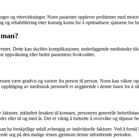
kninger og ettervirkninger. Noen pasienter opplever problemer med motor
g og rehabilitering etter kunstig koma for å optimalisere sjansene for b
r man?
ntet. Dette kan skyldes komplikasjoner, underliggende medisinske tilstan
me oppvåkning eller bedre pasientens livskvalitet.
sen være gradvis og variere fra person til person. Noen kan våkne opp 
pfølging av medisinsk personell er avgjørende i denne fasen for å sikre
faktorer, inkludert årsaken til komaen, personens generelle helsetilsta
er eller til og med år. Det er viktig å fortsette å overvåke og tilpasse 
 ha forskjellige utfall avhengig av individuelle faktorer. Ved å fors
berede seg på den mulige reisen gjennom denne utfordrende perioden.