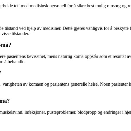
marbeide tett med medisinsk personell for å sikre best mulig omsorg og re
e tilstand ved hjelp av medisiner. Dette gjøres vanligvis for å beskytte 
isse tilstander.
koma?
ere pasientens bevissthet, mens naturlig koma oppstår som et resultat 
re å behandle.
?
, varigheten av komaen og pasientens generelle helse. Noen pasienter 
oma?
skelsvinn, infeksjoner, pusteproblemer, blodpropp og endringer i hjern