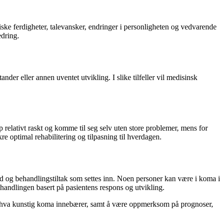
iske ferdigheter, talevansker, endringer i personligheten og vedvarende
edring.
der eller annen uventet utvikling. I slike tilfeller vil medisinsk
relativt raskt og komme til seg selv uten store problemer, mens for
 optimal rehabilitering og tilpasning til hverdagen.
nd og behandlingstiltak som settes inn. Noen personer kan være i koma i
behandlingen basert på pasientens respons og utvikling.
tå hva kunstig koma innebærer, samt å være oppmerksom på prognoser,