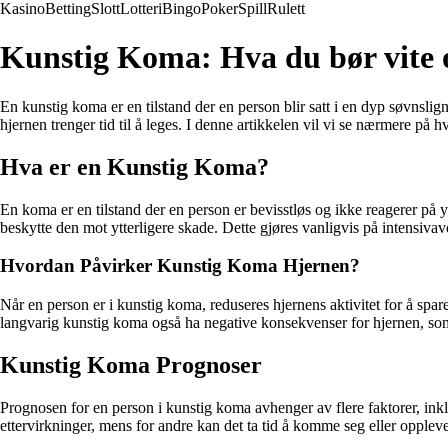
Kasino
Betting
Slott
Lotteri
Bingo
Poker
Spill
Rulett
Kunstig Koma: Hva du bør vite 
En kunstig koma er en tilstand der en person blir satt i en dyp søvnslig
hjernen trenger tid til å leges. I denne artikkelen vil vi se nærmere på
Hva er en Kunstig Koma?
En koma er en tilstand der en person er bevisstløs og ikke reagerer på y
beskytte den mot ytterligere skade. Dette gjøres vanligvis på intensiv
Hvordan Påvirker Kunstig Koma Hjernen?
Når en person er i kunstig koma, reduseres hjernens aktivitet for å spar
langvarig kunstig koma også ha negative konsekvenser for hjernen, s
Kunstig Koma Prognoser
Prognosen for en person i kunstig koma avhenger av flere faktorer, ink
ettervirkninger, mens for andre kan det ta tid å komme seg eller opplev