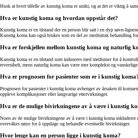
Husk at hvert tilfelle av kunstig koma er unikt, og at det er viktig å sa
Hva er kunstig koma og hvordan oppstår det?
Kunstig koma er en tilstand der en person blir satt i en dyp søvn-lignend
Kunstig koma kan også brukes som en del av medisinsk behandling for v
Hva er forskjellen mellom kunstig koma og naturlig 
Kunstig koma er en tilstand som induseres med medisiner for å kontroll
reversibelt, mens naturlig koma kan være mer komplekst og vanskelige
Hva er prognosen for pasienter som er i kunstig koma
Prognosen for pasienter i kunstig koma avhenger av årsaken til komaen
oppleve komplikasjoner eller langvarige ettervirkninger.
Hva er de mulige bivirkningene av å være i kunstig k
Noen av de mulige bivirkningene av å være i kunstig koma inkluderer mu
overvåkes nøye for å oppdage og behandle eventuelle bivirkninger.
Hvor lenge kan en person ligge i kunstig koma?