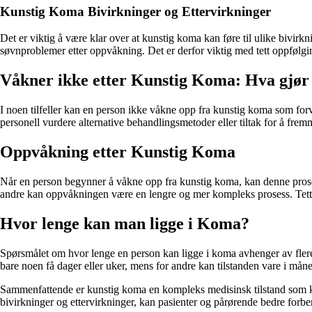
Kunstig Koma Bivirkninger og Ettervirkninger
Det er viktig å være klar over at kunstig koma kan føre til ulike bivir
søvnproblemer etter oppvåkning. Det er derfor viktig med tett oppfølgin
Våkner ikke etter Kunstig Koma: Hva gjø
I noen tilfeller kan en person ikke våkne opp fra kunstig koma som forve
personell vurdere alternative behandlingsmetoder eller tiltak for å frem
Oppvåkning etter Kunstig Koma
Når en person begynner å våkne opp fra kunstig koma, kan denne proses
andre kan oppvåkningen være en lengre og mer kompleks prosess. Tett op
Hvor lenge kan man ligge i Koma?
Spørsmålet om hvor lenge en person kan ligge i koma avhenger av flere 
bare noen få dager eller uker, mens for andre kan tilstanden vare i måned
Sammenfattende er kunstig koma en kompleks medisinsk tilstand som kan
bivirkninger og ettervirkninger, kan pasienter og pårørende bedre for