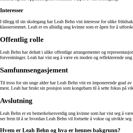
Interesser
I tillegg til sin skolegang har Leah Behn vist interesse for ulike fritidsa
klasserommet. Leah er en allsidig ung kvinne som er åpen for å utforske
Offentlig rolle
Leah Behn har deltatt i ulike offentlige arrangementer og representas
forventninger. Leah har vist seg å være en moden og reflekterende ung k
Samfunnsengasjement
Til tross for sin unge alder har Leah Behn vist en imponerende grad av
mest. Leah har brukt sin posisjon som kongebarn til å sette fokus på vi
Avslutning
Leah Behn er en bemerkelsesverdig ung kvinne som har vist seg å være e
ser frem til å se hvordan Leah Behn vil fortsette å vokse og utvikle se
Hvem er Leah Behn og hva er hennes bakgrunn?