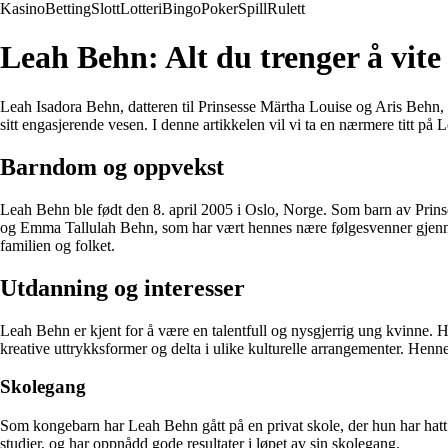
Kasino
Betting
Slott
Lotteri
Bingo
Poker
Spill
Rulett
Leah Behn: Alt du trenger å vit
Leah Isadora Behn, datteren til Prinsesse Märtha Louise og Aris Behn
sitt engasjerende vesen. I denne artikkelen vil vi ta en nærmere titt p
Barndom og oppvekst
Leah Behn ble født den 8. april 2005 i Oslo, Norge. Som barn av Prinse
og Emma Tallulah Behn, som har vært hennes nære følgesvenner gjennom 
familien og folket.
Utdanning og interesser
Leah Behn er kjent for å være en talentfull og nysgjerrig ung kvinne. Hun
kreative uttrykksformer og delta i ulike kulturelle arrangementer. Hen
Skolegang
Som kongebarn har Leah Behn gått på en privat skole, der hun har hatt m
studier, og har oppnådd gode resultater i løpet av sin skolegang.