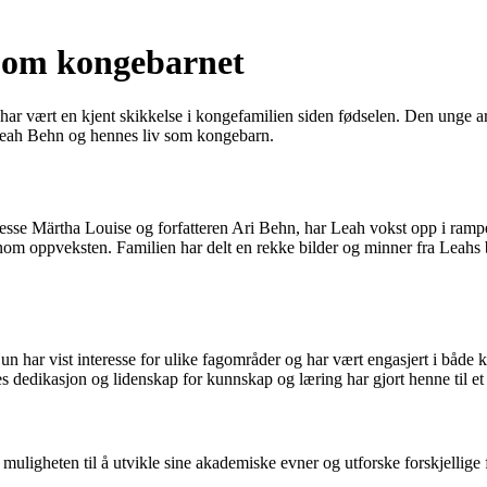
e om kongebarnet
, har vært en kjent skikkelse i kongefamilien siden fødselen. Den un
å Leah Behn og hennes liv som kongebarn.
sse Märtha Louise og forfatteren Ari Behn, har Leah vokst opp i rampel
oppveksten. Familien har delt en rekke bilder og minner fra Leahs bar
 har vist interesse for ulike fagområder og har vært engasjert i både kun
nes dedikasjon og lidenskap for kunnskap og læring har gjort henne til 
uligheten til å utvikle sine akademiske evner og utforske forskjellige 