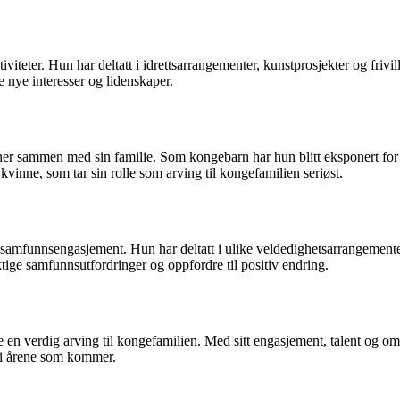
ktiviteter. Hun har deltatt i idrettsarrangementer, kunstprosjekter og friv
 nye interesser og lidenskaper.
joner sammen med sin familie. Som kongebarn har hun blitt eksponert fo
vinne, som tar sin rolle som arving til kongefamilien seriøst.
 samfunnsengasjement. Hun har deltatt i ulike veldedighetsarrangemente
ktige samfunnsutfordringer og oppfordre til positiv endring.
n verdig arving til kongefamilien. Med sitt engasjement, talent og oms
g i årene som kommer.