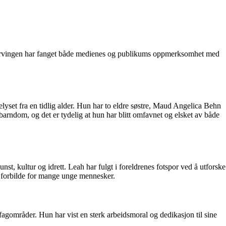
ge arvingen har fanget både medienes og publikums oppmerksomhet med
yset fra en tidlig alder. Hun har to eldre søstre, Maud Angelica Behn
ndom, og det er tydelig at hun har blitt omfavnet og elsket av både
st, kultur og idrett. Leah har fulgt i foreldrenes fotspor ved å utforske
et forbilde for mange unge mennesker.
fagområder. Hun har vist en sterk arbeidsmoral og dedikasjon til sine