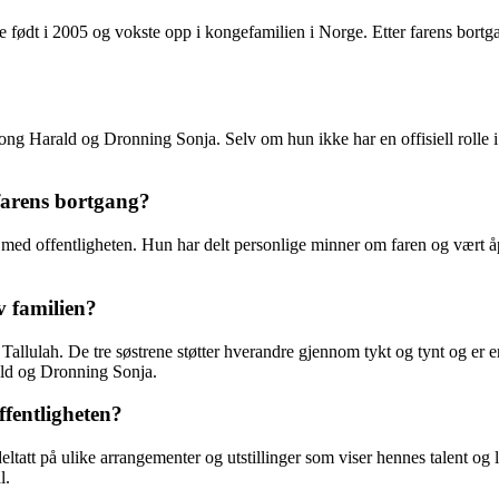
født i 2005 og vokste opp i kongefamilien i Norge. Etter farens bortgang
g Harald og Dronning Sonja. Selv om hun ikke har en offisiell rolle i
farens bortgang?
 med offentligheten. Hun har delt personlige minner om faren og vært åp
v familien?
llulah. De tre søstrene støtter hverandre gjennom tykt og tynt og er en 
rald og Dronning Sonja.
ffentligheten?
eltatt på ulike arrangementer og utstillinger som viser hennes talent og
l.