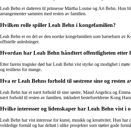
Leah Behn er datteren til prinsesse Märtha Louise og Ari Behn. Hun ble 
arrangementer sammen med resten av familien.
Hvilken rolle spiller Leah Behn i kongefamilien?
Leah Behn er en del av den norske kongefamilien som barnebarn av Kon
offisielle anledninger.
Hvordan har Leah Behn håndtert offentligheten etter 
Etter farens tragiske død har Leah Behn vist styrke og modighet i møte
og resiliens for mange.
Hva er Leah Behns forhold til søstrene sine og resten a
Leah Behn har et nært forhold til sine søstre, Maud Angelica og Emma Ta
nært forhold til resten av familien, inkludert besteforeldrene Kong Ha
Hvilke interesser og lidenskaper har Leah Behn vist i o
Leah Behn har vist interesse for kunst, musikk og kreativitet. Hun har d
veldedige formål og har deltatt i ulike prosjekter som støtter gode formå