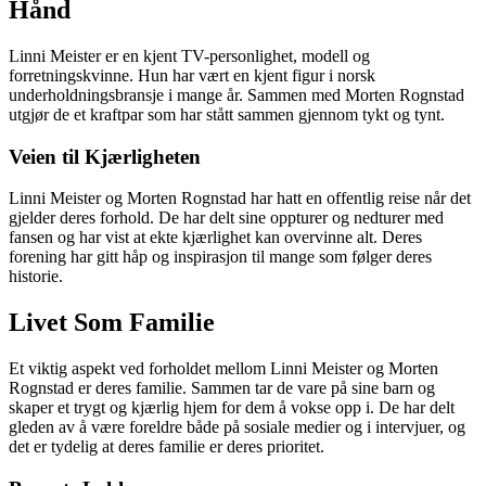
Hånd
Linni Meister er en kjent TV-personlighet, modell og
forretningskvinne. Hun har vært en kjent figur i norsk
underholdningsbransje i mange år. Sammen med Morten Rognstad
utgjør de et kraftpar som har stått sammen gjennom tykt og tynt.
Veien til Kjærligheten
Linni Meister og Morten Rognstad har hatt en offentlig reise når det
gjelder deres forhold. De har delt sine oppturer og nedturer med
fansen og har vist at ekte kjærlighet kan overvinne alt. Deres
forening har gitt håp og inspirasjon til mange som følger deres
historie.
Livet Som Familie
Et viktig aspekt ved forholdet mellom Linni Meister og Morten
Rognstad er deres familie. Sammen tar de vare på sine barn og
skaper et trygt og kjærlig hjem for dem å vokse opp i. De har delt
gleden av å være foreldre både på sosiale medier og i intervjuer, og
det er tydelig at deres familie er deres prioritet.