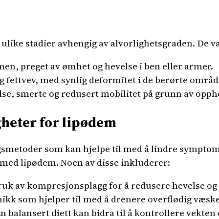
 ulike stadier avhengig av alvorlighetsgraden. De va
en, preget av ømhet og hevelse i ben eller armer.
g fettvev, med synlig deformitet i de berørte områ
lse, smerte og redusert mobilitet på grunn av oppho
heter for lipødem
gsmetoder som kan hjelpe til med å lindre sympto
 med lipødem. Noen av disse inkluderer:
uk av kompresjonsplagg for å redusere hevelse og 
ikk som hjelper til med å drenere overflødig væsk
n balansert diett kan bidra til å kontrollere vekt