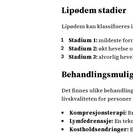
Lipødem stadier
Lipødem kan klassifiseres i
Stadium 1:
mildeste form
Stadium 2:
økt hevelse o
Stadium 3:
alvorlig heve
Behandlingsmulig
Det finnes ulike behandlin
livskvaliteten for personer
Kompresjonsterapi:
Br
Lymfedrenasje:
En tekn
Kostholdsendringer:
E