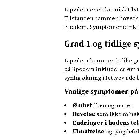
Lipødem er en kronisk tilst
Tilstanden rammer hovedsake
lipødem. Symptomene inklu
Grad 1 og tidlige
Lipødem kommer i ulike gra
på lipødem inkluderer ømhe
synlig økning i fettvev i d
Vanlige symptomer på 
Ømhet
i ben og armer
Hevelse
som ikke mins
Endringer i hudens te
Utmattelse
og tyngdeføl