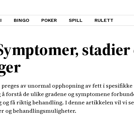
I
BINGO
POKER
SPILL
RULETT
Symptomer, stadier
ger
preges av unormal opphopning av fett i spesifikke 
tig å forstå de ulike gradene og symptomene forbun
ig og få riktig behandling. I denne artikkelen vil vi
er og behandlingsmuligheter.