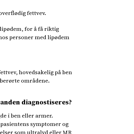
verflødig fettvev.
ipødem, for å få riktig
 hos personer med lipødem
ettvev, hovedsakelig på ben
e berørte områdene.
tanden diagnostiseres?
e i ben eller armer.
på pasientens symptomer og
elser som ultralyd eller MR