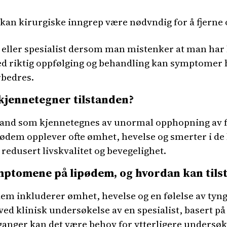
r kan kirurgiske inngrep være nødvndig for å fjerne o
e eller spesialist dersom man mistenker at man har l
ed riktig oppfølging og behandling kan symptomer
rbedres.
 kjennetegner tilstanden?
tand som kjennetegnes av unormal opphopning av f
ødem opplever ofte ømhet, hevelse og smerter i d
 redusert livskvalitet og bevegelighet.
ymptomene på lipødem, og hvordan kan tils
em inkluderer ømhet, hevelse og en følelse av tyngd
 ved klinisk undersøkelse av en spesialist, basert 
ganger kan det være behov for ytterligere undersøk