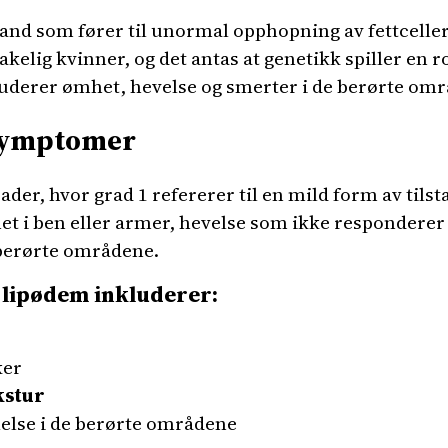
and som fører til unormal opphopning av fettceller,
lig kvinner, og det antas at genetikk spiller en ro
derer ømhet, hevelse og smerter i de berørte omr
 symptomer
der, hvor grad 1 refererer til en mild form av til
t i ben eller armer, hevelse som ikke responderer 
e berørte områdene.
lipødem inkluderer:
ker
kstur
else i de berørte områdene