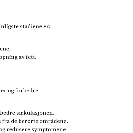
nligste stadiene er:
dene.
pning av fett.
mer og forbedre
bedre sirkulasjonen.
e fra de berørte områdene.
en og redusere symptomene