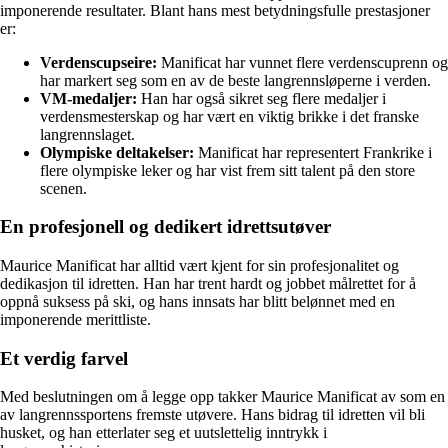
imponerende resultater. Blant hans mest betydningsfulle prestasjoner
er:
Verdenscupseire:
Manificat har vunnet flere verdenscuprenn og
har markert seg som en av de beste langrennsløperne i verden.
VM-medaljer:
Han har også sikret seg flere medaljer i
verdensmesterskap og har vært en viktig brikke i det franske
langrennslaget.
Olympiske deltakelser:
Manificat har representert Frankrike i
flere olympiske leker og har vist frem sitt talent på den store
scenen.
En profesjonell og dedikert idrettsutøver
Maurice Manificat har alltid vært kjent for sin profesjonalitet og
dedikasjon til idretten. Han har trent hardt og jobbet målrettet for å
oppnå suksess på ski, og hans innsats har blitt belønnet med en
imponerende merittliste.
Et verdig farvel
Med beslutningen om å legge opp takker Maurice Manificat av som en
av langrennssportens fremste utøvere. Hans bidrag til idretten vil bli
husket, og han etterlater seg et uutslettelig inntrykk i