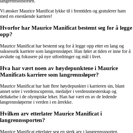
langrennshistorien.
Vi ønsker Maurice Manificat lykke til i fremtiden og gratulerer ham
med en enestående karriere!
Hvorfor har Maurice Manificat bestemt seg for å legge
opp?
Maurice Manificat har bestemt seg for å legge opp etter en lang og
suksessrik karriere som langrennsløper. Han føler at tiden er inne for å
avslutte og fokusere på nye utfordringer og mål i livet.
Hva har vært noen av høydepunktene i Maurice
Manificats karriere som langrennsløper?
Maurice Manificat har hatt flere høydepunkter i karrieren sin, blant
annet seire i verdenscuprenn, medaljer i verdensmesterskap og
deltakelse i de olympiske leker. Han har vært en av de ledende
langrennsløperne i verden i en årrekke.
Hvilken arv etterlater Maurice Manificat i
langrennssporten?
Maurice Manificat etterlater seg en sterk arv i langrennssporten