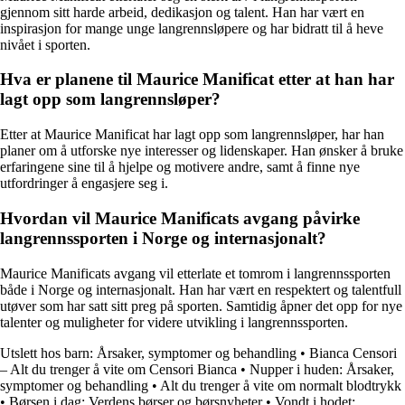
gjennom sitt harde arbeid, dedikasjon og talent. Han har vært en
inspirasjon for mange unge langrennsløpere og har bidratt til å heve
nivået i sporten.
Hva er planene til Maurice Manificat etter at han har
lagt opp som langrennsløper?
Etter at Maurice Manificat har lagt opp som langrennsløper, har han
planer om å utforske nye interesser og lidenskaper. Han ønsker å bruke
erfaringene sine til å hjelpe og motivere andre, samt å finne nye
utfordringer å engasjere seg i.
Hvordan vil Maurice Manificats avgang påvirke
langrennssporten i Norge og internasjonalt?
Maurice Manificats avgang vil etterlate et tomrom i langrennssporten
både i Norge og internasjonalt. Han har vært en respektert og talentfull
utøver som har satt sitt preg på sporten. Samtidig åpner det opp for nye
talenter og muligheter for videre utvikling i langrennssporten.
Utslett hos barn: Årsaker, symptomer og behandling
•
Bianca Censori
– Alt du trenger å vite om Censori Bianca
•
Nupper i huden: Årsaker,
symptomer og behandling
•
Alt du trenger å vite om normalt blodtrykk
•
Børsen i dag: Verdens børser og børsnyheter
•
Vondt i hodet: