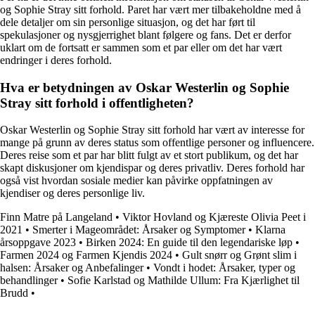
og Sophie Stray sitt forhold. Paret har vært mer tilbakeholdne med å
dele detaljer om sin personlige situasjon, og det har ført til
spekulasjoner og nysgjerrighet blant følgere og fans. Det er derfor
uklart om de fortsatt er sammen som et par eller om det har vært
endringer i deres forhold.
Hva er betydningen av Oskar Westerlin og Sophie
Stray sitt forhold i offentligheten?
Oskar Westerlin og Sophie Stray sitt forhold har vært av interesse for
mange på grunn av deres status som offentlige personer og influencere.
Deres reise som et par har blitt fulgt av et stort publikum, og det har
skapt diskusjoner om kjendispar og deres privatliv. Deres forhold har
også vist hvordan sosiale medier kan påvirke oppfatningen av
kjendiser og deres personlige liv.
Finn Matre på Langeland
•
Viktor Hovland og Kjæreste Olivia Peet i
2021
•
Smerter i Mageområdet: Årsaker og Symptomer
•
Klarna
årsoppgave 2023
•
Birken 2024: En guide til den legendariske løp
•
Farmen 2024 og Farmen Kjendis 2024
•
Gult snørr og Grønt slim i
halsen: Årsaker og Anbefalinger
•
Vondt i hodet: Årsaker, typer og
behandlinger
•
Sofie Karlstad og Mathilde Ullum: Fra Kjærlighet til
Brudd
•