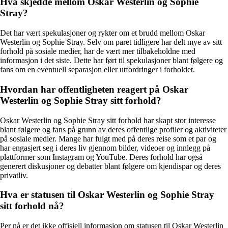
Hva skjedde mellom Oskar Westerlin og Sophie
Stray?
Det har vært spekulasjoner og rykter om et brudd mellom Oskar
Westerlin og Sophie Stray. Selv om paret tidligere har delt mye av sitt
forhold på sosiale medier, har de vært mer tilbakeholdne med
informasjon i det siste. Dette har ført til spekulasjoner blant følgere og
fans om en eventuell separasjon eller utfordringer i forholdet.
Hvordan har offentligheten reagert på Oskar
Westerlin og Sophie Stray sitt forhold?
Oskar Westerlin og Sophie Stray sitt forhold har skapt stor interesse
blant følgere og fans på grunn av deres offentlige profiler og aktiviteter
på sosiale medier. Mange har fulgt med på deres reise som et par og
har engasjert seg i deres liv gjennom bilder, videoer og innlegg på
plattformer som Instagram og YouTube. Deres forhold har også
generert diskusjoner og debatter blant følgere om kjendispar og deres
privatliv.
Hva er statusen til Oskar Westerlin og Sophie Stray
sitt forhold nå?
Per nå er det ikke offisiell informasjon om statusen til Oskar Westerlin