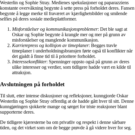
Westerlin og Sophie Stray. Medienes spekulasjoner og paparazziens
konstante overvåkning begynte å sette press på forholdet deres. Fansen
begynte å legge merke til fraværet av kjærlighetsbilder og smilende
selfies på deres sosiale medieplattformer.
Misforståelser og kommunikasjonsproblemer
: Det ble sagt at
Oskar og Sophie begynte å krangle mer og mer på grunn av
misforståelser og manglende kommunikasjon.
Karrierepress og kollisjon av timeplaner
: Begges travle
timeplaner i underholdningsbransjen førte også til konflikter når
det gjaldt å finne tid til å prioritere forholdet.
Interessekonflikter
: Spenninger oppsto også på grunn av deres
ulike interesser og verdier, som tidligere hadde vært en kilde til
attraksjon.
Avslutningen på forholdet
Til slutt, etter intense diskusjoner og refleksjoner, kunngjorde Oskar
Westerlin og Sophie Stray offentlig at de hadde gått hver til sitt. Denne
kunngjøringen sjokkerte mange og sørget for triste reaksjoner blant
supporterne deres.
De tidligere kjæresterne ba om privatliv og respekt i denne sårbare
tiden, og det virket som om de begge prøvde å gå videre hver for seg.