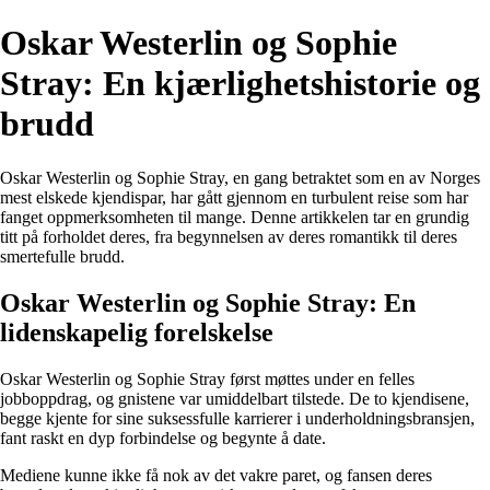
Oskar Westerlin og Sophie
Stray: En kjærlighetshistorie og
brudd
Oskar Westerlin og Sophie Stray, en gang betraktet som en av Norges
mest elskede kjendispar, har gått gjennom en turbulent reise som har
fanget oppmerksomheten til mange. Denne artikkelen tar en grundig
titt på forholdet deres, fra begynnelsen av deres romantikk til deres
smertefulle brudd.
Oskar Westerlin og Sophie Stray: En
lidenskapelig forelskelse
Oskar Westerlin og Sophie Stray først møttes under en felles
jobboppdrag, og gnistene var umiddelbart tilstede. De to kjendisene,
begge kjente for sine suksessfulle karrierer i underholdningsbransjen,
fant raskt en dyp forbindelse og begynte å date.
Mediene kunne ikke få nok av det vakre paret, og fansen deres