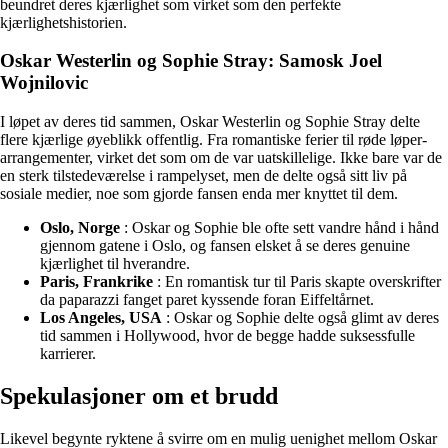
beundret deres kjærlighet som virket som den perfekte
kjærlighetshistorien.
Oskar Westerlin og Sophie Stray: Samosk Joel
Wojnilovic
I løpet av deres tid sammen, Oskar Westerlin og Sophie Stray delte
flere kjærlige øyeblikk offentlig. Fra romantiske ferier til røde løper-
arrangementer, virket det som om de var uatskillelige. Ikke bare var de
en sterk tilstedeværelse i rampelyset, men de delte også sitt liv på
sosiale medier, noe som gjorde fansen enda mer knyttet til dem.
Oslo, Norge
: Oskar og Sophie ble ofte sett vandre hånd i hånd
gjennom gatene i Oslo, og fansen elsket å se deres genuine
kjærlighet til hverandre.
Paris, Frankrike
: En romantisk tur til Paris skapte overskrifter
da paparazzi fanget paret kyssende foran Eiffeltårnet.
Los Angeles, USA
: Oskar og Sophie delte også glimt av deres
tid sammen i Hollywood, hvor de begge hadde suksessfulle
karrierer.
Spekulasjoner om et brudd
Likevel begynte ryktene å svirre om en mulig uenighet mellom Oskar