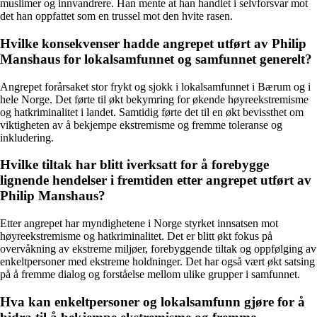
muslimer og innvandrere. Han mente at han handlet i selvforsvar mot
det han oppfattet som en trussel mot den hvite rasen.
Hvilke konsekvenser hadde angrepet utført av Philip
Manshaus for lokalsamfunnet og samfunnet generelt?
Angrepet forårsaket stor frykt og sjokk i lokalsamfunnet i Bærum og i
hele Norge. Det førte til økt bekymring for økende høyreekstremisme
og hatkriminalitet i landet. Samtidig førte det til en økt bevissthet om
viktigheten av å bekjempe ekstremisme og fremme toleranse og
inkludering.
Hvilke tiltak har blitt iverksatt for å forebygge
lignende hendelser i fremtiden etter angrepet utført av
Philip Manshaus?
Etter angrepet har myndighetene i Norge styrket innsatsen mot
høyreekstremisme og hatkriminalitet. Det er blitt økt fokus på
overvåkning av ekstreme miljøer, forebyggende tiltak og oppfølging av
enkeltpersoner med ekstreme holdninger. Det har også vært økt satsing
på å fremme dialog og forståelse mellom ulike grupper i samfunnet.
Hva kan enkeltpersoner og lokalsamfunn gjøre for å