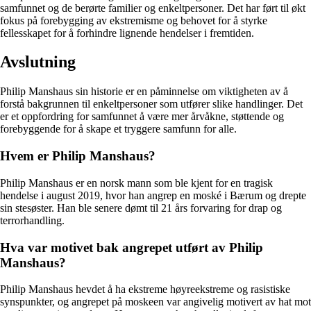
samfunnet og de berørte familier og enkeltpersoner. Det har ført til økt
fokus på forebygging av ekstremisme og behovet for å styrke
fellesskapet for å forhindre lignende hendelser i fremtiden.
Avslutning
Philip Manshaus sin historie er en påminnelse om viktigheten av å
forstå bakgrunnen til enkeltpersoner som utfører slike handlinger. Det
er et oppfordring for samfunnet å være mer årvåkne, støttende og
forebyggende for å skape et tryggere samfunn for alle.
Hvem er Philip Manshaus?
Philip Manshaus er en norsk mann som ble kjent for en tragisk
hendelse i august 2019, hvor han angrep en moské i Bærum og drepte
sin stesøster. Han ble senere dømt til 21 års forvaring for drap og
terrorhandling.
Hva var motivet bak angrepet utført av Philip
Manshaus?
Philip Manshaus hevdet å ha ekstreme høyreekstreme og rasistiske
synspunkter, og angrepet på moskeen var angivelig motivert av hat mot