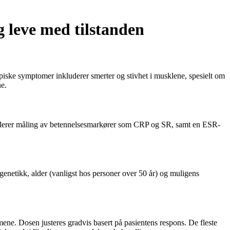
 leve med tilstanden
piske symptomer inkluderer smerter og stivhet i musklene, spesielt om
ne.
kluderer måling av betennelsesmarkører som CRP og SR, samt en ESR-
genetikk, alder (vanligst hos personer over 50 år) og muligens
ene. Dosen justeres gradvis basert på pasientens respons. De fleste