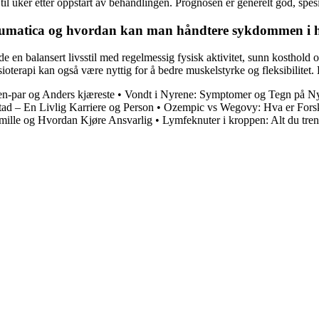
il uker etter oppstart av behandlingen. Prognosen er generelt god, spes
rheumatica og hvordan kan man håndtere sykdommen i
 en balansert livsstil med regelmessig fysisk aktivitet, sunn kosthold o
terapi kan også være nyttig for å bedre muskelstyrke og fleksibilitet. D
n-par og Anders kjæreste
•
Vondt i Nyrene: Symptomer og Tegn på 
ad – En Livlig Karriere og Person
•
Ozempic vs Wegovy: Hva er Forsk
omille og Hvordan Kjøre Ansvarlig
•
Lymfeknuter i kroppen: Alt du tren