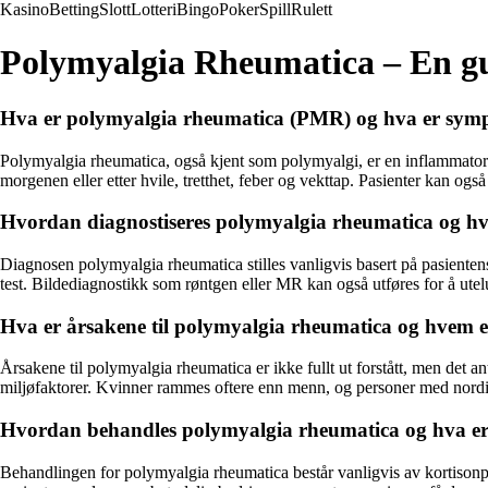
Kasino
Betting
Slott
Lotteri
Bingo
Poker
Spill
Rulett
Polymyalgia Rheumatica – En gui
Hva er polymyalgia rheumatica (PMR) og hva er sy
Polymyalgia rheumatica, også kjent som polymyalgi, er en inflammatori
morgenen eller etter hvile, tretthet, feber og vekttap. Pasienter kan og
Hvordan diagnostiseres polymyalgia rheumatica og hva 
Diagnosen polymyalgia rheumatica stilles vanligvis basert på pasient
test. Bildediagnostikk som røntgen eller MR kan også utføres for å ute
Hva er årsakene til polymyalgia rheumatica og hvem er 
Årsakene til polymyalgia rheumatica er ikke fullt ut forstått, men det 
miljøfaktorer. Kvinner rammes oftere enn menn, og personer med nordi
Hvordan behandles polymyalgia rheumatica og hva er 
Behandlingen for polymyalgia rheumatica består vanligvis av kortisonp