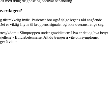
ielt med tidlig diagnose og adekvat behandling.
 hverdagen?
g tilstrekkelig hvile. Pasienter bør også følge legens råd angående
et er viktig å lytte til kroppens signaler og ikke overanstrenge seg.
Nyresykdom
•
Slimproppen under graviditeten: Hva er det og hva betyr
jellen?
•
Bihulebetennelse: Alt du trenger å vite om symptomer,
ger å vite
•