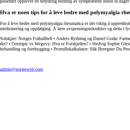
pasienter opplever en betydelig bedring av symptomene innen få dager t
Hva er noen tips for å leve bedre med polymyalgia 
For å leve bedre med polymyalgia rheumatica er det viktig å opprettholde
medisinering og oppfølging. Å lære avspenningsteknikker og delta i fysio
Solskjær: Norges Fotballhelt
•
Anders Rydning og Daniel Godø: Farme
det?
•
Ozempic vs Wegovy: Hva er Forskjellen?
•
Hedvig Sophie Glest
behandling og forebygging
•
Promillekalkulator: Slik Beregner Du Pr
admin@norgeweb.com