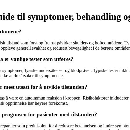
de til symptomer, behandling og
mptomene?
sk tilstand som først og fremst påvirker skulder- og hofteområdene. Ty
så oppleve generell svakhet og redusert bevegelighet i de berørte område
er vanlige tester som utføres?
ens symptomer, fysiske undersøkelser og blodprøver. Typiske tester in
lukke andre årsaker til symptomene.
mest utsatt for å utvikle tilstanden?
antas å være en autoimmun reaksjon i kroppen. Risikofaktorer inkluderer 
sk opprinnelse har høyere forekomst.
prognosen for pasienter med tilstanden?
reparater som prednisolon for å redusere betennelsen og lindre symptom