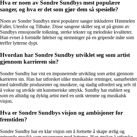
Hva er noen av Sondre Sundbys mest populære
sanger, og hva er det som gjør dem så spesielle?
Noen av Sondre Sundbys mest populære sanger inkluderer Himmelen
Faller, Utenfor og Tilbake. Disse sangene skiller seg ut på grunn av
Sundbys emosjonelle tolkning, sterke tekster og melodiske kvaliteter.
Han evner å formidle følelser og stemninger på en gripende måte som
treffer lytterne dypt.
Hvordan har Sondre Sundby utviklet seg som artist
gjennom karrieren sin?
Sondre Sundby har vist en imponerende utvikling som artist gjennom
karrieren sin. Han har utforsket ulike musikalske retninger, samarbeidet
med talentfulle produsenter og musikere, og stadig utfordret seg selv til
å vokse og utvikle sitt kunstneriske uttrykk. Sundby har etablert seg
som en allsidig og dyktig artist med en unik stemme og musikalsk
visjon.
Hva er Sondre Sundbys visjon og ambisjoner for
fremtiden?
Sondre Sundby har en klar visjon om å fortsette å skape ærlig og
gripende musikk som resonnerer med lytterne. Han ønsker å utforske