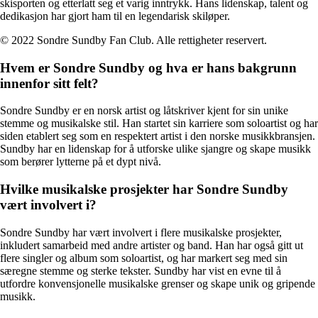
skisporten og etterlatt seg et varig inntrykk. Hans lidenskap, talent og
dedikasjon har gjort ham til en legendarisk skiløper.
© 2022 Sondre Sundby Fan Club. Alle rettigheter reservert.
Hvem er Sondre Sundby og hva er hans bakgrunn
innenfor sitt felt?
Sondre Sundby er en norsk artist og låtskriver kjent for sin unike
stemme og musikalske stil. Han startet sin karriere som soloartist og har
siden etablert seg som en respektert artist i den norske musikkbransjen.
Sundby har en lidenskap for å utforske ulike sjangre og skape musikk
som berører lytterne på et dypt nivå.
Hvilke musikalske prosjekter har Sondre Sundby
vært involvert i?
Sondre Sundby har vært involvert i flere musikalske prosjekter,
inkludert samarbeid med andre artister og band. Han har også gitt ut
flere singler og album som soloartist, og har markert seg med sin
særegne stemme og sterke tekster. Sundby har vist en evne til å
utfordre konvensjonelle musikalske grenser og skape unik og gripende
musikk.