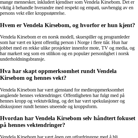
mange mennesker, inkludert kjendiser som Vendela Kirsebom. Det er
viktig å behandle hverandre med respekt og empati, uavhengig av en
persons vekt eller kroppsstørrelse.
Hvem er Vendela Kirsebom, og hvorfor er hun kjent?
Vendela Kirsebom er en norsk modell, skuespiller og programleder
som har vært en kjent offentlig person i Norge i flere tiår. Hun har
jobbet med en rekke ulike prosjekter innenfor mote, TV og media, og
har markert seg som en stilikon og en populær personlighet i norsk
underholdningsbransje.
Hva har skapt oppmerksomhet rundt Vendela
Kirsebom og hennes vekt?
Vendela Kirsebom har vært gjenstand for medieoppmerksomhet
angående hennes vektendringer. Offentligheten har fulgt med på
hennes kropp og vektutvikling, og det har vært spekulasjoner og
diskusjoner rundt hennes utseende og kroppsform.
Hvordan har Vendela Kirsebom selv håndtert fokuset
på hennes vektendringer?
Vendela Kirsebom har vært åpen om utfordringene med å bli