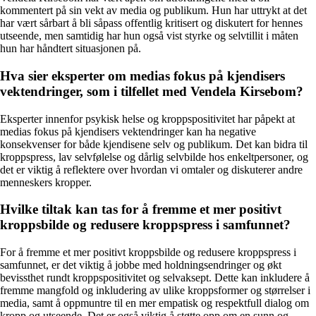
kommentert på sin vekt av media og publikum. Hun har uttrykt at det
har vært sårbart å bli såpass offentlig kritisert og diskutert for hennes
utseende, men samtidig har hun også vist styrke og selvtillit i måten
hun har håndtert situasjonen på.
Hva sier eksperter om medias fokus på kjendisers
vektendringer, som i tilfellet med Vendela Kirsebom?
Eksperter innenfor psykisk helse og kroppspositivitet har påpekt at
medias fokus på kjendisers vektendringer kan ha negative
konsekvenser for både kjendisene selv og publikum. Det kan bidra til
kroppspress, lav selvfølelse og dårlig selvbilde hos enkeltpersoner, og
det er viktig å reflektere over hvordan vi omtaler og diskuterer andre
menneskers kropper.
Hvilke tiltak kan tas for å fremme et mer positivt
kroppsbilde og redusere kroppspress i samfunnet?
For å fremme et mer positivt kroppsbilde og redusere kroppspress i
samfunnet, er det viktig å jobbe med holdningsendringer og økt
bevissthet rundt kroppspositivitet og selvaksept. Dette kan inkludere å
fremme mangfold og inkludering av ulike kroppsformer og størrelser i
media, samt å oppmuntre til en mer empatisk og respektfull dialog om
kropp og utseende. Det er også viktig å støtte opp om en sunn og